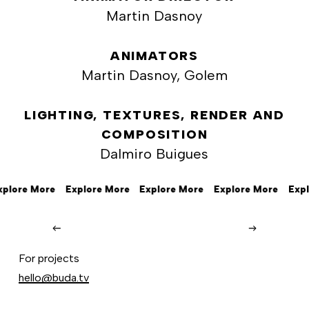
Martin Dasnoy
ANIMATORS
Martin Dasnoy, Golem
LIGHTING, TEXTURES, RENDER AND
COMPOSITION
Dalmiro Buigues
plore More
Explore More
Explore More
Explore More
Expl
Beats
by
Beats by Dre
For projects
Dre
hello@buda.tv