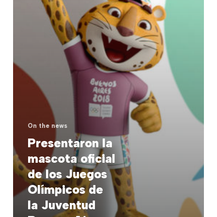
Olímpicos
de
la
Juventud
Buenos
Aires
2018
On the news
Presentaron la
mascota oficial
de los Juegos
Olímpicos de
la Juventud